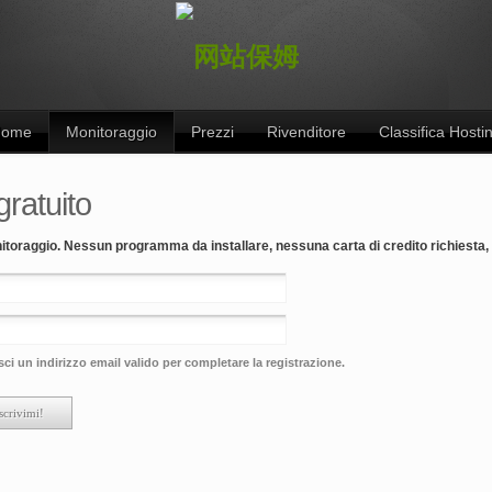
Home
Monitoraggio
Prezzi
Rivenditore
Classifica Hosti
ratuito
nitoraggio.
Nessun programma da installare, nessuna carta di credito richies
sci un indirizzo email valido per completare la registrazione.