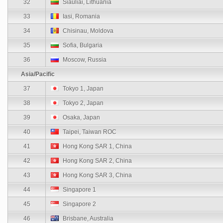
32
Siauliai, Lithuania
33
Iasi, Romania
34
Chisinau, Moldova
35
Sofia, Bulgaria
36
Moscow, Russia
Asia/Pacific
37
Tokyo 1, Japan
38
Tokyo 2, Japan
39
Osaka, Japan
40
Taipei, Taiwan ROC
41
Hong Kong SAR 1, China
42
Hong Kong SAR 2, China
43
Hong Kong SAR 3, China
44
Singapore 1
45
Singapore 2
46
Brisbane, Australia