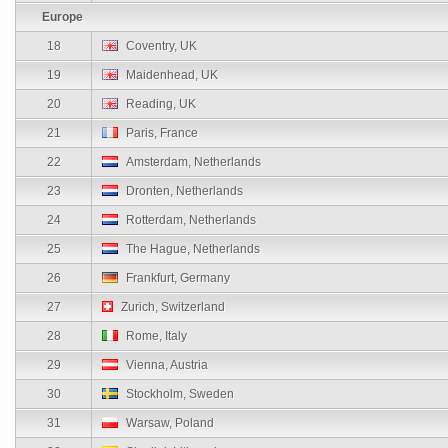
Europe
18
Coventry, UK
19
Maidenhead, UK
20
Reading, UK
21
Paris, France
22
Amsterdam, Netherlands
23
Dronten, Netherlands
24
Rotterdam, Netherlands
25
The Hague, Netherlands
26
Frankfurt, Germany
27
Zurich, Switzerland
28
Rome, Italy
29
Vienna, Austria
30
Stockholm, Sweden
31
Warsaw, Poland