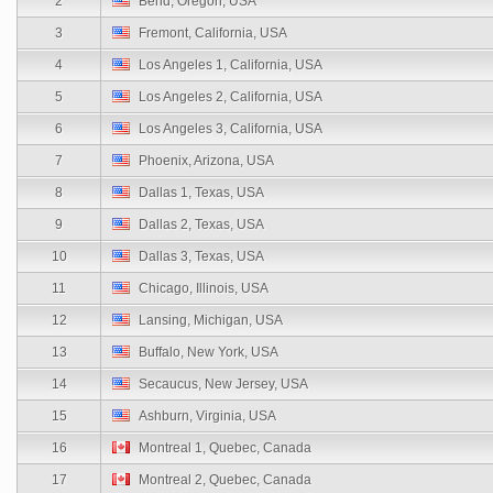
2
Bend, Oregon, USA
3
Fremont, California, USA
4
Los Angeles 1, California, USA
5
Los Angeles 2, California, USA
6
Los Angeles 3, California, USA
7
Phoenix, Arizona, USA
8
Dallas 1, Texas, USA
9
Dallas 2, Texas, USA
10
Dallas 3, Texas, USA
11
Chicago, Illinois, USA
12
Lansing, Michigan, USA
13
Buffalo, New York, USA
14
Secaucus, New Jersey, USA
15
Ashburn, Virginia, USA
16
Montreal 1, Quebec, Canada
17
Montreal 2, Quebec, Canada