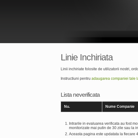
Linie Inchiriata
Linii inchiriate folosite de utilizatorii nostri, or
Instructiuni pentru
adaugarea companiei tale la
Lista neverificata
Nu.
Nume Companie
Intrarile in evaluarea verificata au fost m
monitorizate mai putin de 30 zile sau la 
Aceasta pagina este updatata la fiecare 