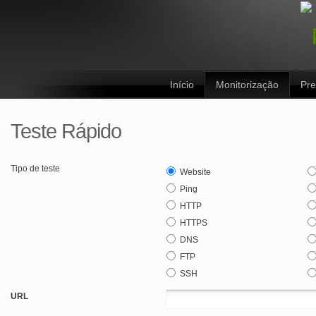
Início
Monitorização
Pre
Teste Rápido
Tipo de teste
Website
Ping
HTTP
HTTPS
DNS
FTP
SSH
URL