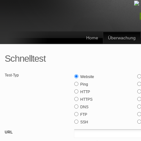
Home
Überwachung
Schnelltest
Test-Typ
Website
Ping
HTTP
HTTPS
DNS
FTP
SSH
URL